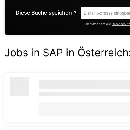
Diese Suche speichern?
Um
die
Ich akzeptiere die
Datenschutzr
aktuelle
Suche
zu
speichern
Jobs in SAP in Österreich
gib
deine
Emailadresse
ein