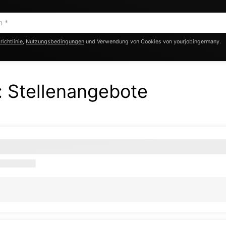
ichtlinie
,
Nutzungsbedingungen
und Verwendung von Cookies von yourjobingermany.
:
Stellenangebote