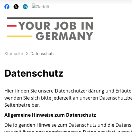
Accessibility
Auf
Auf
Auf
Auf
Modus
Facebook
Twitter
Linkedin
Reddit
aktivieren
folgen
folgen
folgen
folgen
zur
Navigation
zum
Inhalt
Startseite
Datenschutz
Datenschutz
Hier finden Sie unsere Datenschutzerklärung und Erläut
wenden Sie sich bitte jederzeit an unseren Datenschutz
Seitenbetreiber.
Allgemeine Hinweise zum Datenschutz
Die folgenden Hinweise zum Datenschutz und die Datensc