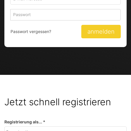
Mail-
Adresse
Passwort
Passwort
zum
zum
Anmelden
Anmelden
anmelden
Passwort vergessen?
Jetzt schnell registrieren
Registrierung als...
*