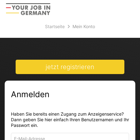
Accessibility
Anzeige
zur
Benut
Modus
aktivieren
Me
schalten
Suche
zur
Startseite
Mein Konto
öff
von
Navigation
zum
mobilem
Inhalt
Endgerät
aus
jetzt registrieren
Anmelden
Haben Sie bereits einen Zugang zum Anzeigenservice?
Dann geben Sie hier einfach Ihren Benutzernamen und Ihr
Passwort ein.
E-