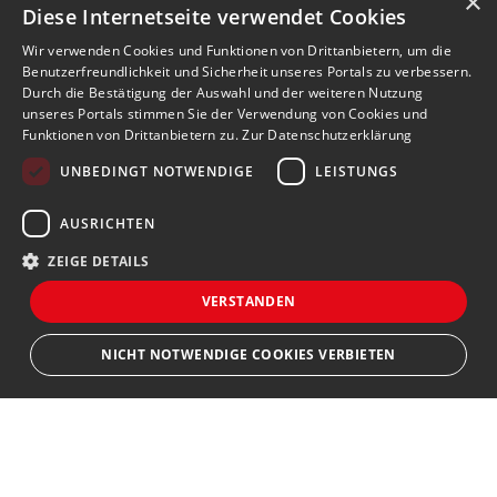
×
Diese Internetseite verwendet Cookies
Wir verwenden Cookies und Funktionen von Drittanbietern, um die
Benutzerfreundlichkeit und Sicherheit unseres Portals zu verbessern.
Durch die Bestätigung der Auswahl und der weiteren Nutzung
unseres Portals stimmen Sie der Verwendung von Cookies und
Funktionen von Drittanbietern zu.
Zur Datenschutzerklärung
UNBEDINGT NOTWENDIGE
LEISTUNGS
AUSRICHTEN
ZEIGE DETAILS
VERSTANDEN
NICHT NOTWENDIGE COOKIES VERBIETEN
Unbedingt notwendige
Leistungs
Ausrichten
Bewerbersuche leicht gemacht
Streng notwendige Cookies ermöglichen die Kernfunktionen der Website