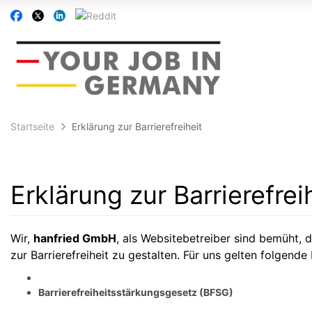
Accessibility
Auf
Auf
Auf
Auf
Modus
Facebook
Twitter
Linkedin
Reddit
aktivieren
folgen
folgen
folgen
folgen
zur
Navigation
zum
Inhalt
Startseite
Erklärung zur Barrierefreiheit
Erklärung zur Barrierefrei
Wir,
hanfried GmbH
, als Websitebetreiber sind bemüht, d
zur Barrierefreiheit zu gestalten. Für uns gelten folgende
Barrierefreiheitsstärkungsgesetz (BFSG)