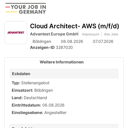
Accessibility
Anzeige
zur
Benut
Modus
aktivieren
Me
schalten
Suche
zur
Cloud Architect- AWS (m/f/d)
öff
von
Navigation
Advantest Europe GmbH
zum
Impressum
Alle Jobs
mobilem
Inhalt
Böblingen
06.08.2026
07.07.2026
Endgerät
Anzeigen-ID
3287020
aus
Weitere Informationen
Eckdaten
Typ:
Stellenangebot
Einsatzort:
Böblingen
Land:
Deutschland
Eintrittsdatum:
06.08.2026
Einstiegsebene:
Angestellter