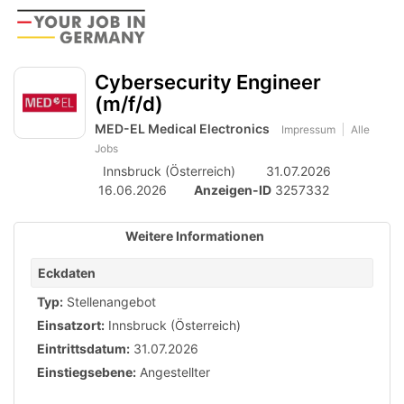
Accessibility
Anzeige
zur
Benut
Modus
aktivieren
Me
schalten
Suche
zur
Cybersecurity Engineer
öff
von
Navigation
(m/f/d)
zum
mobilem
Inhalt
MED-EL Medical Electronics
Impressum
Alle
Endgerät
Jobs
aus
Innsbruck (Österreich)
31.07.2026
16.06.2026
Anzeigen-ID
3257332
Weitere Informationen
Eckdaten
Typ:
Stellenangebot
Einsatzort:
Innsbruck (Österreich)
Eintrittsdatum:
31.07.2026
Einstiegsebene:
Angestellter