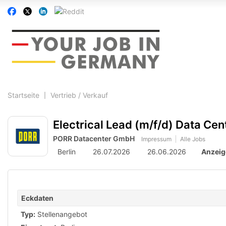
Accessibility
Auf
Auf
Auf
Auf
Modus
Facebook
Twitter
Linkedin
Reddit
aktivieren
folgen
folgen
folgen
folgen
zur
Navigation
zum
Inhalt
Startseite
Vertrieb / Verkauf
Electrical Lead (m/f/d) Data Cen
PORR Datacenter GmbH
Impressum
Alle Jobs
Berlin
26.07.2026
26.06.2026
Anzeig
Eckdaten
Typ:
Stellenangebot