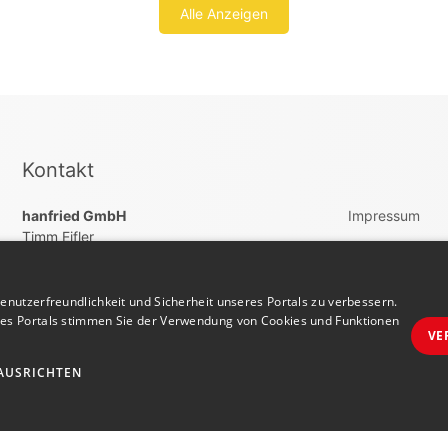
Alle Anzeigen
Kontakt
hanfried GmbH
Impressum
Timm Eifler
AGB
Holzdamm 51
Datenschutz
20099 Hamburg
nutzerfreundlichkeit und Sicherheit unseres Portals zu verbessern.
Vertrag widerru
+4940822200260
res Portals stimmen Sie der Verwendung von Cookies und Funktionen
VE
support@yourjobingermany.com
AUSRICHTEN
Jobbörse erstellen