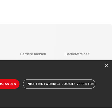
Barriere melden
Barrierefreiheit
Accessibility-Modus
zur Navigation
×
aktivieren
zum Inhalt
Kontrastmodus
fen
aktivieren
RSTANDEN
NICHT NOTWENDIGE COOKIES VERBIETEN
Folgen Sie uns auf