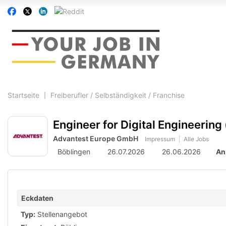
Accessibility
Auf
Auf
Auf
Auf
Modus
Facebook
Twitter
Linkedin
Reddit
aktivieren
folgen
folgen
folgen
folgen
zur
Navigation
zum
Inhalt
Startseite
Freiberufler / Selbständigkeit / Franchise
Engineer for Digital Engineering
Advantest Europe GmbH
Impressum
Alle Jobs
Böblingen
26.07.2026
26.06.2026
An
Eckdaten
Typ:
Stellenangebot