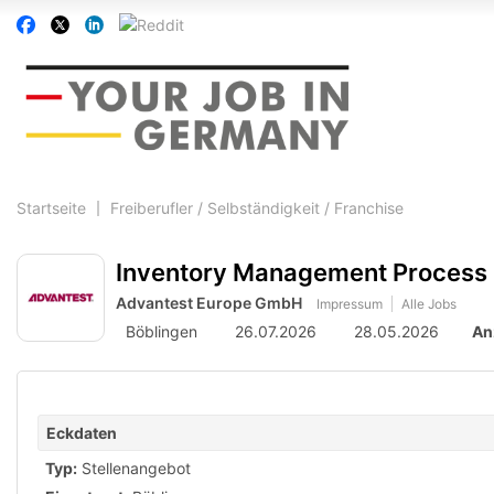
Accessibility
Auf
Auf
Auf
Auf
Modus
Facebook
Twitter
Linkedin
Reddit
aktivieren
folgen
folgen
folgen
folgen
zur
Navigation
zum
Inhalt
Startseite
Freiberufler / Selbständigkeit / Franchise
Inventory Management Process 
Advantest Europe GmbH
Impressum
Alle Jobs
Böblingen
26.07.2026
28.05.2026
An
Eckdaten
Typ:
Stellenangebot