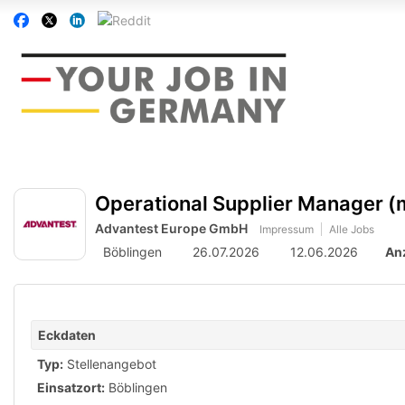
Accessibility
Auf
Auf
Auf
Auf
Modus
Facebook
Twitter
Linkedin
Reddit
aktivieren
folgen
folgen
folgen
folgen
zur
Navigation
zum
Inhalt
Operational Supplier Manager (
Advantest Europe GmbH
Impressum
Alle Jobs
Böblingen
26.07.2026
12.06.2026
An
Eckdaten
Typ:
Stellenangebot
Einsatzort:
Böblingen