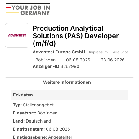
Accessibility
Anzeige
zur
Benut
Modus
aktivieren
Me
schalten
Suche
zur
Production Analytical
öff
von
Navigation
Solutions (PAS) Developer
zum
mobilem
(m/f/d)
Inhalt
Endgerät
Advantest Europe GmbH
Impressum
Alle Jobs
aus
Böblingen
06.08.2026
23.06.2026
Anzeigen-ID
3267990
Weitere Informationen
Eckdaten
Typ:
Stellenangebot
Einsatzort:
Böblingen
Land:
Deutschland
Eintrittsdatum:
06.08.2026
Einstiegsebene:
Angestellter