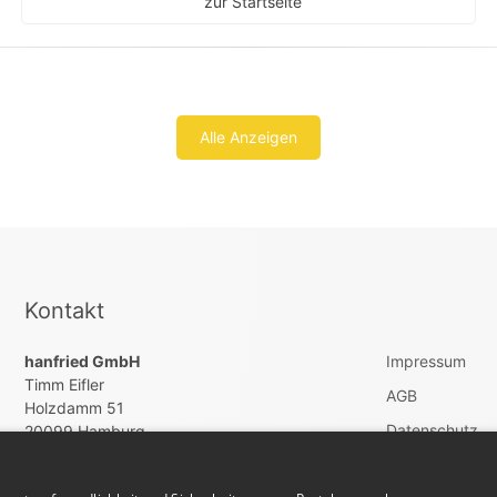
zur Startseite
Alle Anzeigen
Kontakt
hanfried GmbH
Impressum
Timm Eifler
AGB
Holzdamm 51
Datenschutz
20099 Hamburg
Vertrag widerru
+4940822200260