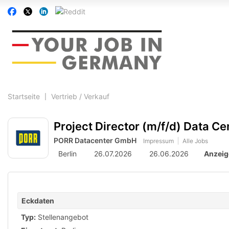
Accessibility
Auf
Auf
Auf
Auf
Modus
Facebook
Twitter
Linkedin
Reddit
aktivieren
folgen
folgen
folgen
folgen
zur
Navigation
zum
Inhalt
Startseite
Vertrieb / Verkauf
Project Director (m/f/d) Data Ce
PORR Datacenter GmbH
Impressum
Alle Jobs
Berlin
26.07.2026
26.06.2026
Anzeig
Eckdaten
Typ:
Stellenangebot