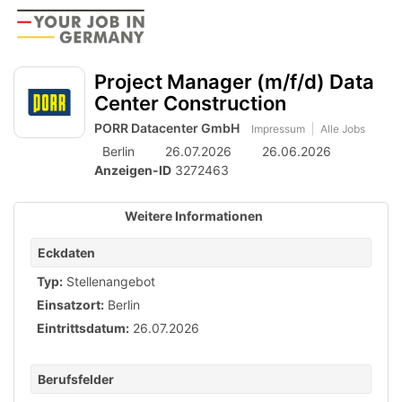
Accessibility
Anzeige
zur
Benut
Modus
aktivieren
Me
schalten
Suche
zur
Project Manager (m/f/d) Data
öff
von
Navigation
Center Construction
zum
mobilem
Inhalt
PORR Datacenter GmbH
Impressum
Alle Jobs
Endgerät
Berlin
26.07.2026
26.06.2026
aus
Anzeigen-ID
3272463
Weitere Informationen
Eckdaten
Typ:
Stellenangebot
Einsatzort:
Berlin
Eintrittsdatum:
26.07.2026
Berufsfelder