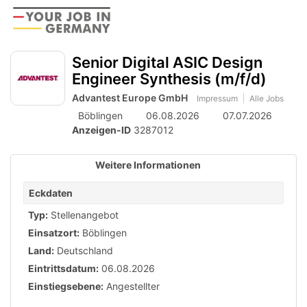
Accessibility
Anzeige
zur
Benut
Modus
aktivieren
Me
schalten
Suche
zur
Senior Digital ASIC Design
öff
von
Navigation
Engineer Synthesis (m/f/d)
zum
mobilem
Inhalt
Advantest Europe GmbH
Impressum
Alle Jobs
Endgerät
Böblingen
06.08.2026
07.07.2026
aus
Anzeigen-ID
3287012
Weitere Informationen
Eckdaten
Typ:
Stellenangebot
Einsatzort:
Böblingen
Land:
Deutschland
Eintrittsdatum:
06.08.2026
Einstiegsebene:
Angestellter