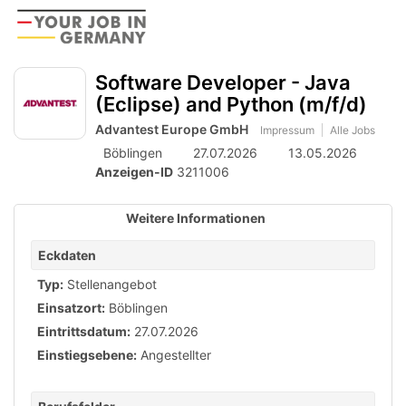
Accessibility
Anzeige
zur
Benut
Modus
aktivieren
Me
schalten
Suche
zur
Software Developer - Java
öff
von
Navigation
(Eclipse) and Python (m/f/d)
zum
mobilem
Inhalt
Advantest Europe GmbH
Impressum
Alle Jobs
Endgerät
Böblingen
27.07.2026
13.05.2026
aus
Anzeigen-ID
3211006
Weitere Informationen
Eckdaten
Typ:
Stellenangebot
Einsatzort:
Böblingen
Eintrittsdatum:
27.07.2026
Einstiegsebene:
Angestellter