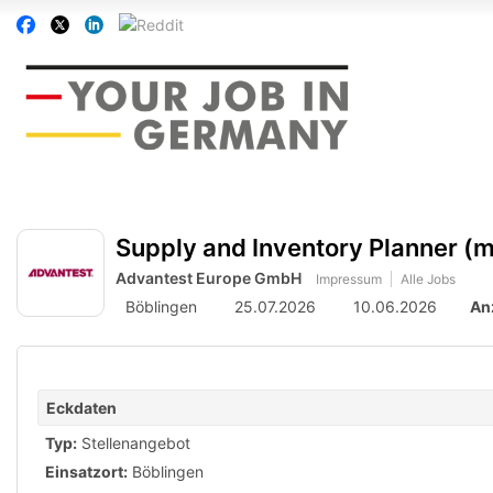
Accessibility
Auf
Auf
Auf
Auf
Modus
Facebook
Twitter
Linkedin
Reddit
aktivieren
folgen
folgen
folgen
folgen
zur
Navigation
zum
Inhalt
Supply and Inventory Planner (m
Advantest Europe GmbH
Impressum
Alle Jobs
Böblingen
25.07.2026
10.06.2026
An
Eckdaten
Typ:
Stellenangebot
Einsatzort:
Böblingen